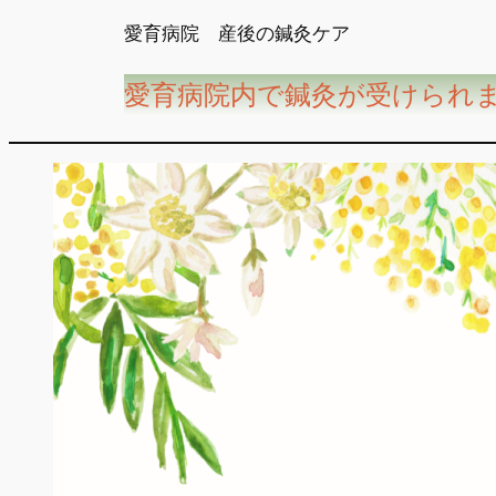
内
愛育病院 産後の鍼灸ケア
容
を
愛育病院内で鍼灸が受けられ
ス
キ
ッ
プ